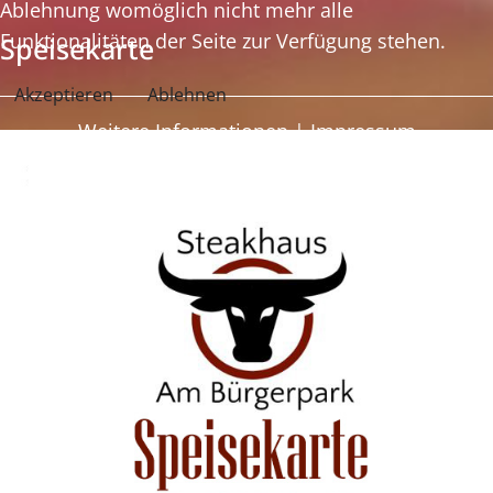
Ablehnung womöglich nicht mehr alle
Funktionalitäten der Seite zur Verfügung stehen.
Speisekarte
Akzeptieren
Ablehnen
Weitere Informationen
|
Impressum